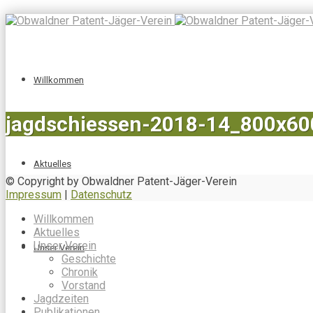
Willkommen
jagdschiessen-2018-14_800x60
Aktuelles
© Copyright by Obwaldner Patent-Jäger-Verein
Impressum
|
Datenschutz
Willkommen
Aktuelles
Unser Verein
Unser Verein
Geschichte
Chronik
Vorstand
Jagdzeiten
Publikationen