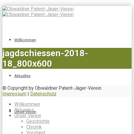
Willkommen
jagdschiessen-2018-
18_800x600
Aktuelles
© Copyright by Obwaldner Patent-Jäger-Verein
Impressum
|
Datenschutz
Willkommen
Aktuelles
Unser Verein
Unser Verein
Geschichte
Chronik
Vorstand