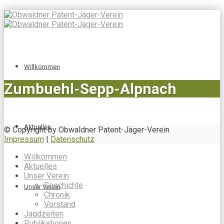
Willkommen
Zumbuehl-Sepp-Alpnach
Aktuelles
© Copyright by Obwaldner Patent-Jäger-Verein
Impressum
|
Datenschutz
Willkommen
Aktuelles
Unser Verein
Geschichte
Unser Verein
Chronik
Vorstand
Jagdzeiten
Publikationen